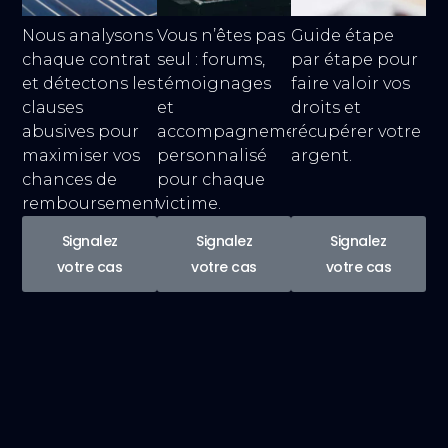
Nous analysons
Vous n’êtes pas
Guide étape
chaque contrat
seul : forums,
par étape pour
et détectons les
témoignages
faire valoir vos
clauses
et
droits et
abusives pour
accompagnement
récupérer votre
maximiser vos
personnalisé
argent.
chances de
pour chaque
remboursement.
victime.
Signalez
Signalez
Signalez
votre cas
votre cas
votre cas