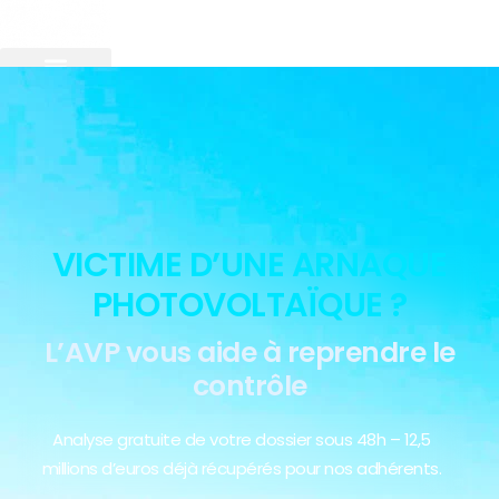
VICTIME D’UNE ARNAQUE
PHOTOVOLTAÏQUE ?
L’AVP vous aide à reprendre le
contrôle
Analyse gratuite de votre dossier sous 48h – 12,5
millions d’euros déjà récupérés pour nos adhérents.