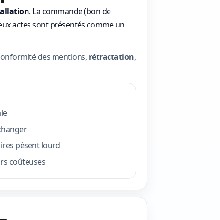
tallation
. La commande (bon de
 deux actes sont présentés comme un
 conformité des mentions,
rétractation
,
ale
 changer
res pèsent lourd
eurs coûteuses