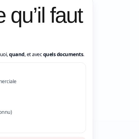
qu’il faut
quoi,
quand
, et avec
quels documents
.
erciale
connu)