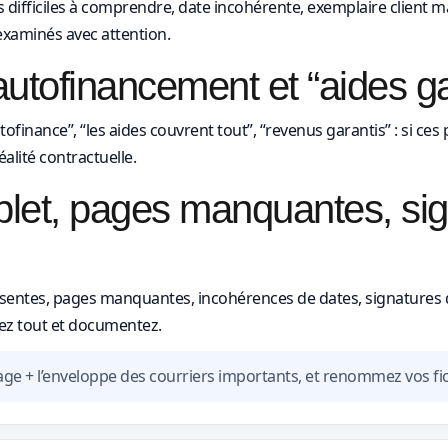
ns difficiles à comprendre, date incohérente, exemplaire client
examinés avec attention.
utofinancement et “aides ga
tofinance”, “les aides couvrent tout”, “revenus garantis” : si ce
réalité contractuelle.
plet, pages manquantes, si
 absentes, pages manquantes, incohérences de dates, signatures 
vez tout et documentez.
e + l’enveloppe des courriers importants, et renommez vos fich