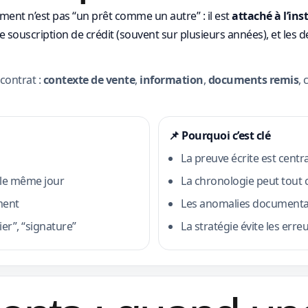
ent n’est pas “un prêt comme un autre” : il est
attaché à l’ins
souscription de crédit (souvent sur plusieurs années), et les
 contrat :
contexte de vente
,
information
,
documents remis
,
📌 Pourquoi c’est clé
La preuve écrite est centr
 le même jour
La chronologie peut tout
ment
Les anomalies documentai
er”, “signature”
La stratégie évite les err