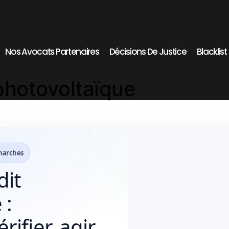
Nos Avocats Partenaires
Décisions De Justice
Blacklis
photovoltaïque
émarches
dit
 :
ifier, agir