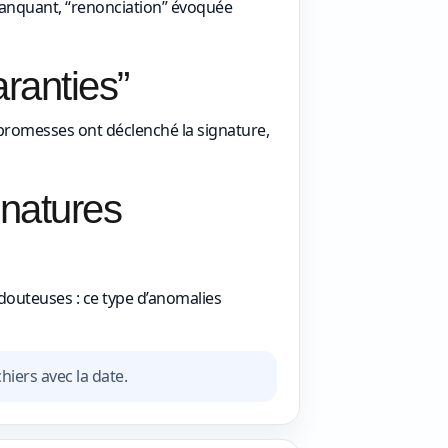
 manquant, “renonciation” évoquée
ranties”
s promesses ont déclenché la signature,
gnatures
douteuses : ce type d’anomalies
iers avec la date.