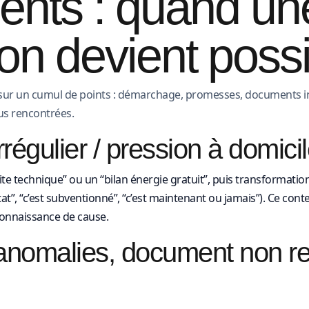
ents : quand un
ion devient poss
 sur un cumul de points : démarchage, promesses, documents inc
lus rencontrées.
égulier / pression à domici
 technique” ou un “bilan énergie gratuit”, puis transformation 
’État”, “c’est subventionné”, “c’est maintenant ou jamais”). Ce con
connaissance de cause.
: anomalies, document non r