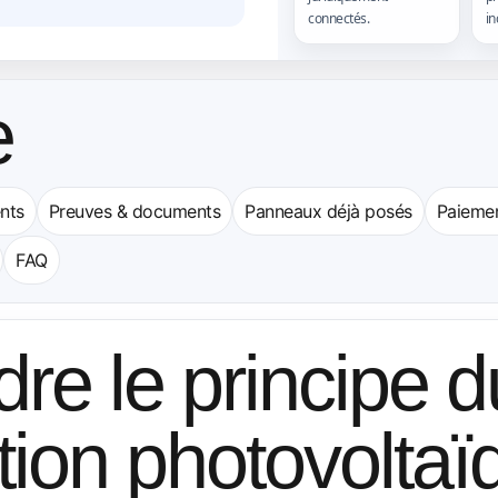
connectés.
in
e
nts
Preuves & documents
Panneaux déjà posés
Paiemen
FAQ
 le principe du 
lation photovolta