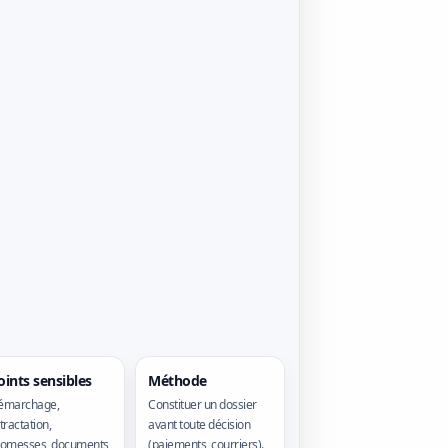
oints sensibles
Méthode
émarchage,
Constituer un dossier
tractation,
avant toute décision
romesses, documents
(paiements, courriers).