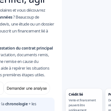
olaires et vous découvrez
 années
? Beaucoup de
devis, une étude ou un dossier
souscrit un financement lié à
estation du contrat principal
actation, documents remis,
une remise en cause du
aide à repérer les situations
es premières étapes utiles.
Demander une analyse
Crédit lié
P
Vente et financement
D
 la
chronologie
+ les
peuvent être
ré
juridiquement
p