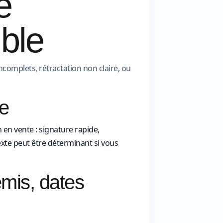
e
ible
omplets, rétractation non claire, ou
le
en vente : signature rapide,
texte peut être déterminant si vous
emis, dates