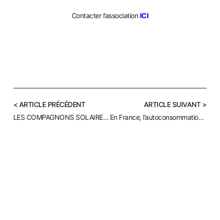
Contacter l’association
ICI
< ARTICLE PRÉCÉDENT
ARTICLE SUIVANT >
LES COMPAGNONS SOLAIRES DOMOFINANCE , DUOS D’ESCROCS.
En France, l’autoconsommation photovoltaïque attend encore un rayon de soleil