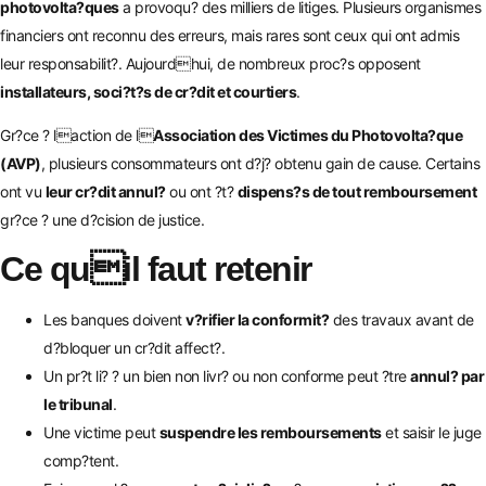
photovolta?ques
a provoqu? des milliers de litiges. Plusieurs organismes
financiers ont reconnu des erreurs, mais rares sont ceux qui ont admis
leur responsabilit?. Aujourdhui, de nombreux proc?s opposent
installateurs, soci?t?s de cr?dit et courtiers
.
Gr?ce ? laction de l
Association des Victimes du Photovolta?que
(AVP)
, plusieurs consommateurs ont d?j? obtenu gain de cause. Certains
ont vu
leur cr?dit annul?
ou ont ?t?
dispens?s de tout remboursement
gr?ce ? une d?cision de justice.
Ce quil faut retenir
Les banques doivent
v?rifier la conformit?
des travaux avant de
d?bloquer un cr?dit affect?.
Un pr?t li? ? un bien non livr? ou non conforme peut ?tre
annul? par
le tribunal
.
Une victime peut
suspendre les remboursements
et saisir le juge
comp?tent.