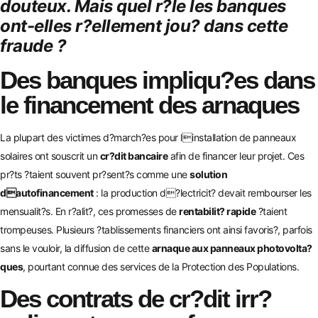
douteux. Mais quel r?le les banques
ont-elles r?ellement jou? dans cette
fraude ?
Des banques impliqu?es dans
le financement des arnaques
La plupart des victimes d?march?es pour linstallation de panneaux
solaires ont souscrit un
cr?dit bancaire
afin de financer leur projet. Ces
pr?ts ?taient souvent pr?sent?s comme une
solution
dautofinancement
: la production d?lectricit? devait rembourser les
mensualit?s. En r?alit?, ces promesses de
rentabilit? rapide
?taient
trompeuses. Plusieurs ?tablissements financiers ont ainsi favoris?, parfois
sans le vouloir, la diffusion de cette
arnaque aux panneaux photovolta?
ques
, pourtant connue des services de la Protection des Populations.
Des contrats de cr?dit irr?