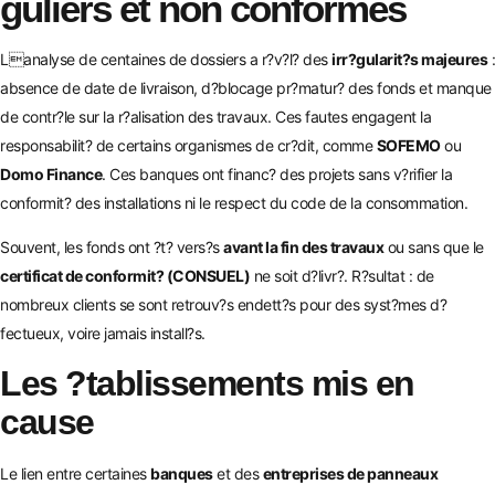
guliers et non conformes
Lanalyse de centaines de dossiers a r?v?l? des
irr?gularit?s majeures
:
absence de date de livraison, d?blocage pr?matur? des fonds et manque
de contr?le sur la r?alisation des travaux. Ces fautes engagent la
responsabilit? de certains organismes de cr?dit, comme
SOFEMO
ou
Domo Finance
. Ces banques ont financ? des projets sans v?rifier la
conformit? des installations ni le respect du
code de la consommation
.
Souvent, les fonds ont ?t? vers?s
avant la fin des travaux
ou sans que le
certificat de conformit? (CONSUEL)
ne soit d?livr?. R?sultat : de
nombreux clients se sont retrouv?s endett?s pour des syst?mes d?
fectueux, voire jamais install?s.
Les ?tablissements mis en
cause
Le lien entre certaines
banques
et des
entreprises de panneaux