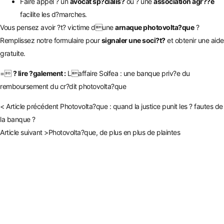
Faire appel ? un
avocat sp?cialis?
ou ? une
association agr??e
facilite les d?marches.
Vous pensez avoir ?t? victime dune
arnaque photovolta?que
?
Remplissez notre formulaire pour
signaler une soci?t?
et obtenir une aide
gratuite.
=
? lire ?galement :
Laffaire Solfea : une banque priv?e du
remboursement du cr?dit photovolta?que
< Article précédent
Photovolta?que : quand la justice punit les ? fautes de
la banque ?
Article suivant >
Photovolta?que, de plus en plus de plaintes