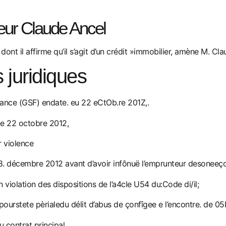
eur Claude Ancel
dont il affirme qu’il s’agit d’un crédit »immobilier, amène M. C
juridiques
ance (GSF) endate. eu 22 eCtOb.re 201Z,.
te 22 octobre 2012,
r violence
8. décembre 2012 avant d’avoir infônuë l’emprunteur desoneeçor
n violation des dispositions de l’a4cle U54 du:Code di/il;
 pourstete pèrialedu délit d’abus de çonfîgee e l’encontre. de 0
u contrat principal,