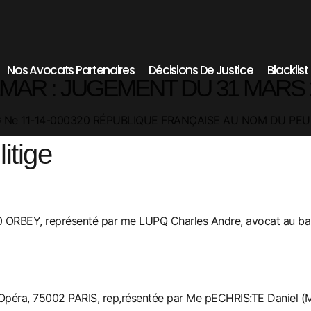
Nos Avocats Partenaires
Décisions De Justice
Blacklis
MAR : JUGEMENT DU 31 MARS 
 Ne 11-14-000320 RÉPUBLIQUE FRANÇAISE AU NOM DU PEU
litige
 ORBEY, représenté par me LUPQ Charles Andre, avocat au ba
’Opéra, 75002 PARIS, rep,résentée par Me pECHRIS:TE Daniel 