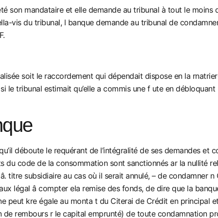
son mandataire et elle demande au tribunal à tout le moins de 
 paella-vis du tribunal, l banque demande au tribunal de condamne
F.
éalisée soit le raccordement qui dépendait dispose en la rnatrie
 si le tribunal estimait qu’elle a commis une f ute en débloquant 
nque
il déboute le requérant de l’intégralité de ses demandes et con
ants du code de la consommation sont sanctionnés ar la nullité r
et â. titre subsidiaire au cas où il serait annulé, – de condamne
x légal â compter ela remise des fonds, de dire que la banque n’a
ne peut kre égale au monta t du Citerai de Crédit en principal e
n de rembours r le capital emprunté) de toute condamnation p