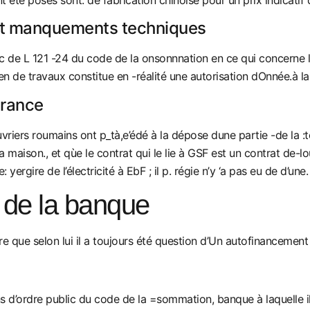
 et manquements techniques
lic de L 121 -24 du code de la onsonnnation en ce qui concerne 
.en de travaux constitue en -réalité une autorisation dOnnée.à 
urance
ouvriers roumains ont p_tà,e’édé à la dépose dune partie -de la
 maison., et qùe le contrat qui le lie à GSF est un contrat de-
yergire de l’électricité à EbF ; il p. régie n’y ‘a pas eu de d’un
e de la banque
e que selon lui il a toujours été question d’Un autofinancement
ons d’ordre public du code de la =sommation, banque à laquelle 