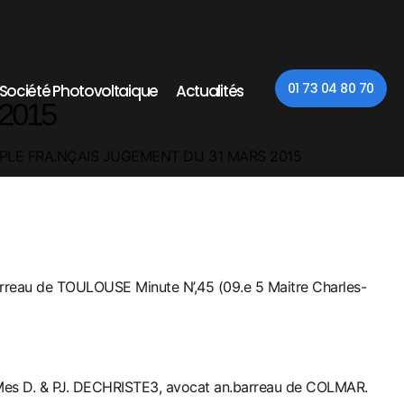
01 73 04 80 70
t Société Photovoltaique
Actualités
2015
PLE FRA.NÇAIS JUGEMENT DIJ 31 MARS 2015
rreau de TOULOUSE Minute N’,45 (09.e 5 Maitre Charles-
(Mes D. & PJ. DECHRISTE3, avocat an.barreau de COLMAR.