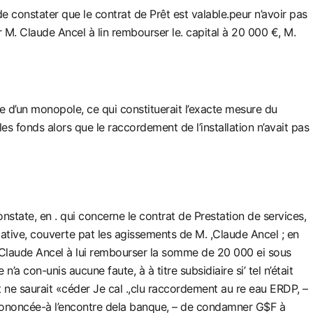
constater que le contrat de Prêt est valable.peur n’avoir pas
r M. Claude Ancel à lin rembourser le. capital à 20 000 €, M.
re d’un monopole, ce qui constituerait l’exacte mesure du
les fonds alors que le raccordement de l’installation n’avait pas
state, en . qui concerne le contrat de Prestation de services,
elative, couverte pat les agissements de M. ,Claude Ancel ; en
r n Claude Ancel à lui rembourser la somme de 20 000 ei sous
 con-unis aucune faute, à à titre subsidiaire si’ tel n’était
t ne saurait «céder Je cal .,clu raccordement au re eau ERDP, –
rononcée-à l’encontre dela banque, – de condamner G$F à