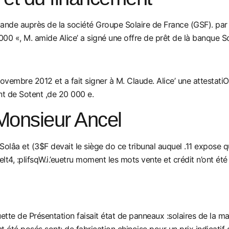
 auprès de la société Groupe Solaire de France (GSF). par l’in
00 «, M. amide Alice’ a signé une offre de prêt de là banque So
embre 2012 et a fait signer à M. Claude. Alice’ une attestatiOn
nt de Sotent ,de 20 000 e.
onsieur Ancel
lâa et (3$F devait le siège do ce tribunal auquel .11 expose qu’
lt4, :plifsqW.i.’euetru moment les mots vente et crédit n’ont été
ette de Présentation faisait état de panneaux :solaires de la m
t été posés sont: de fabrication chinoise pour un prix indicatif