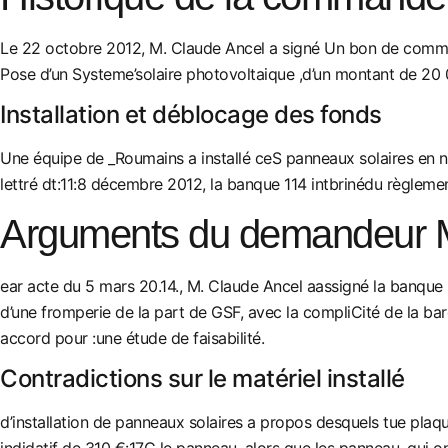
Le 22 octobre 2012, M. Claude Ancel a signé Un bon de commande
Pose d’un Systeme’solaire photovoltaique ,d’un montant de 20 0
Installation et déblocage des fonds
Une équipe de _Roumains a installé ceS panneaux solaires en nov
lettré dt:11:8 décembre 2012, la banque 114 intbrinédu règleme
Arguments du demandeur M
ear acte du 5 mars 20.14., M. Claude Ancel aassigné la banque So
d’une fromperie de la part de GSF, avec la compliCité de la bare
accord pour :une étude de faisabilité.
Contradictions sur le matériel installé
d’installation de panneaux solaires a propos desquels tue plaqu
indidatif de 310 €:17C le panneau, alors que les panneau. qui on