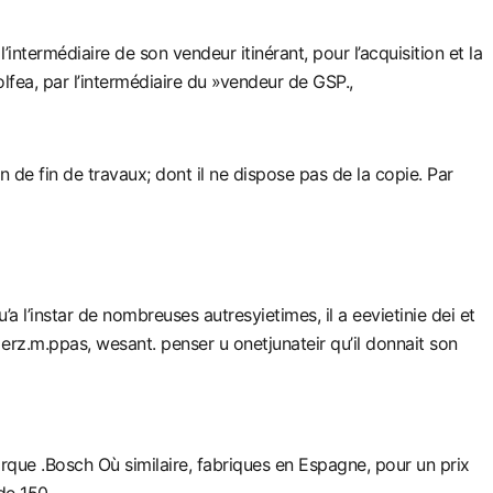
termédiaire de son vendeur itinérant, pour l’acquisition et la
lfea, par l’intermédiaire du »vendeur de GSP.,
 de fin de travaux; dont il ne dispose pas de la copie. Par
a l’instar de nombreuses autresyietimes, il a eevietinie dei et
 erz.m.ppas, wesant. penser u onetjunateir qu’il donnait son
arque .Bosch Où similaire, fabriques en Espagne, pour un prix
 de 150