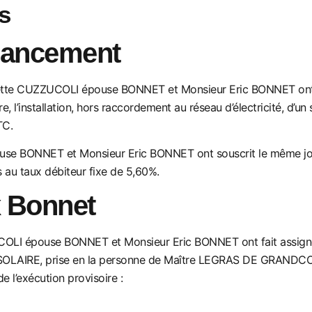
s
financement
toinette CUZZUCOLI épouse BONNET et Monsieur Eric BONNET o
e, l’installation, hors raccordement au réseau
d’électricité, d’un
TC.
use BONNET et Monsieur Eric BONNET ont souscri
t le même j
 au taux débiteur fixe de 5,60%.
 Bonnet
ZUCOLI épouse BONNET et Monsieur Eric BONNET ont fait assi
AIRE, prise en la personne de Maître
LEGRAS DE GRANDCOURT P
 de
l’exécution p
rovisoire :