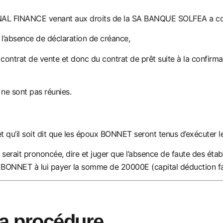
L FINANCE venant aux droits de la SA BANQUE SOLFEA a conclu 
l’absenc
e de déclaration de créance,
u contrat de vente et donc du contrat de prêt suite à la confirma
 ne sont pas réuni
es.
 qu’il soit dit que les époux BONNET seront tenus d’exécuter le
s serait prononcée, dire et juger que l’abse
nce de faute des établ
x BONNET à lui payer la somme
de 20000E (capital déduction fai
la procédure