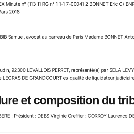
EX
Minute n° (113 11 RG n° 1 1-1 7-00041 2 BONNET Eric
C/
BNP
ars 201
8
IB Samuel, avocat au barreau de Paris Madame BONNET Antoi
in, 92300 LEVALLOIS PERRET, représenté(e) par SELA LEVY
tre LEGRAS DE GRAN
DCOURT es-qualité de liquidateur judicia
ure et composition du tri
ERE :
Président : DEBS Virginie Greffier : CORROY Laurence
DE