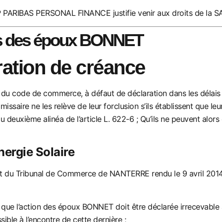
BNP PARIBAS PERSONAL FINANCE justifie venir aux droits de la S
es des époux BONN
ET
ration de créance
6 du code de commerce, à défaut de déclaration dans les délais p
issaire ne les relève de leur forclusion s’ils établissent que leur
 au deuxième alinéa de
l’article L. 622-
6 ; Qu’ils ne peuvent alors
nergie Solaire
ment du Tribunal de Commerce de NANTERRE rendu le 9 avril 2
 que l’action des époux BONNET
doit être déclaré
e irrecevable
sible à l’encontre de cette derniè
re ;