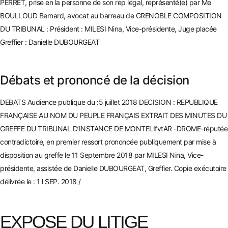
PERRET, p
rise en la personne de son rep légal, représenté(e) par Me
BOULLOUD Bernard, avocat au barreau de GRENOBLE COMPOSITI
ON
DU TRIBUNAL : Président : MILESI Nina, Vice-présidente,
Juge placée
Greffier : Danielle DUBOURGEAT
Débats et prononcé de la décision
DEBATS Audience publique du :5 juillet 2018 DECISION : REPUBLIQUE
FRANÇAISE AU NOM DU PEUPLE FRANÇAIS EXTRAIT DES MINUTES DU
GREFFE DU TRIBUNAL D’INSTANCE DE MONTELIfvtAR -DROME-réputé
e
contradictoire, en premier ressort prononcée publiquement par mise à
disposition au greffe le 11 Sep
tembre 2018 par MILESI Nina, Vice-
présidente, assistée de Danielle DUBOURGEAT, Greffier.
Copie exécutoire
délivrée le : 1 l SEP. 2018 /
EXPOSE DU LITIGE