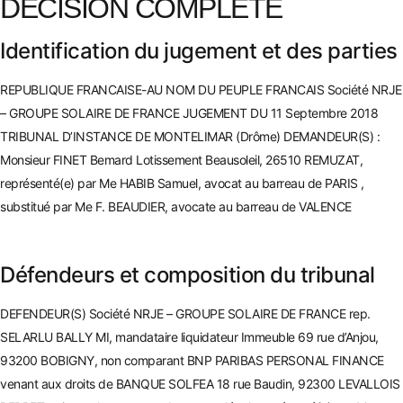
DECISION COMPLETE
Identific
ation du jugement et des parties
REPUBLIQUE FRANCAISE-AU NOM DU PEUPLE FRANCAIS Société NRJE
– GROUPE SOLAIRE DE FRANCE JUGEMENT DU 11 Septembre 2018
TRIBUNAL D’INSTANCE DE MONTELIMAR (Drôme) DEMANDEUR(S) :
Monsieur FINET Bemard Lotissement Beausoleil, 26510 REMUZAT,
représenté(e) par Me HABIB Samue
l, avocat au barreau de PARIS ,
substitué par
Me F. BEAUDIER, avocate au barreau de VALENCE
Défendeurs et composition du tribunal
DEFENDEUR(S) Société NRJE – GROUPE SOLAIRE DE FRANCE rep.
SELARLU BALLY MI, mandataire liquidateur Immeuble 69 rue d’Anjou,
93200 BOBIGNY, non comparant BNP PARIBAS
PERSONAL FINANCE
venant aux droits de BANQUE SOLFEA 18 rue Baudin, 92300 LEVALLOIS