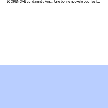
ECORENOVE condamné : Arnaque aux photovoltaïque à Lyon
Une bonne nouvelle pour les fêtes de fin d’année !